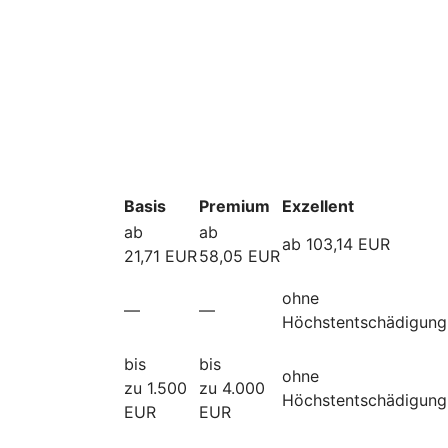
Basis
Premium
Exzellent
ab
ab
ab 103,14 EUR
21,71 EUR
58,05 EUR
ohne
—
—
Höchstentschädigung
bis
bis
ohne
zu 1.500
zu 4.000
Höchstentschädigung
EUR
EUR