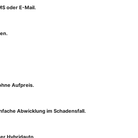
MS oder E-Mail.
men.
ohne Aufpreis.
infache Abwicklung im Schadensfall.
der Hybridauto.