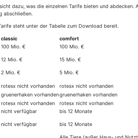
cht dazu, was die einzelnen Tarife bieten und abdecken. All
g abschließen.
Tarife steht unter der Tabelle zum Download bereit.
classic
comfort
100 Mio. €
100 Mio. €
12 Mio. €
15 Mio. €
2 Mio. €
5 Mio. €
rotesx
nicht vorhanden
rotesx
nicht vorhanden
gruenerhaken
vorhanden
gruenerhaken
vorhanden
rotesx
nicht vorhanden
rotesx
nicht vorhanden
nicht verfügbar
bis 12 Monate
nicht verfügbar
bis 12 Monate
Alle Tiere (außer Haus- und Nutzt