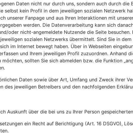
genen Daten nicht nur durch uns, sondern auch durch die B
e selbst kein Profil in dem jeweiligen sozialen Netzwerk h
uch unserer Fanpage und aus Ihren Interaktionen mit unser
ergegeben werden. Die Datenverarbeitung kann sich danach
e und/oder nicht-angemeldete Nutzende die Seite besuchen. 
jeweiligen sozialen Netzwerks übermittelt. Sind Sie in dem
ich im Internet bewegt haben. Über in Webseiten eingebund
erfassen und Ihrem jeweiligen Profil zuzuordnen. Anhand d
öchten, sollten Sie sich abmelden bzw. die Funktion „ange
en.
sönlichen Daten sowie über Art, Umfang und Zweck ihrer Ve
 des jeweiligen Betreibers und den nachfolgenden Erkläru
ich Auskunft über die bei uns zu Ihrer Person gespeichert
ussetzungen ein Recht auf Berichtigung (Art. 16 DSGVO), L
ten.