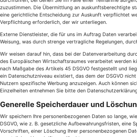
durchführen, bei denen Sie im Falle einer Teilnahme aufg
zuzustimmen. Die Übermittlung an auskunftsberechtigte sta
eine gerichtliche Entscheidung zur Auskunft verpflichtet we
Verpflichtung erforderlich, der wir unterliegen.
Externe Dienstleister, die für uns im Auftrag Daten verarbe
Weisung, was durch strenge vertragliche Regelungen, durc
Wir weisen darauf hin, dass bei der Datenverarbeitung dur
des Europäischen Wirtschaftsraumes verarbeitet werden kö
nach Maßgabe des Artikels 45 DSGVO festgestellt und liege
ein Datenschutzniveau existiert, das dem der DSGVO nicht
Nutzern spezifische Werbung anzuzeigen. Auch können sich 
Einzelheiten entnehmen Sie bitte den Datenschutzerklärun
Generelle Speicherdauer und Löschu
Wir speichern Ihre personenbezogenen Daten so lange, wie
DSGVO, wie z. B. gesetzliche Aufbewahrungsfristen, eine S
Vorschriften, einer Löschung Ihrer personenbezogenen Dat