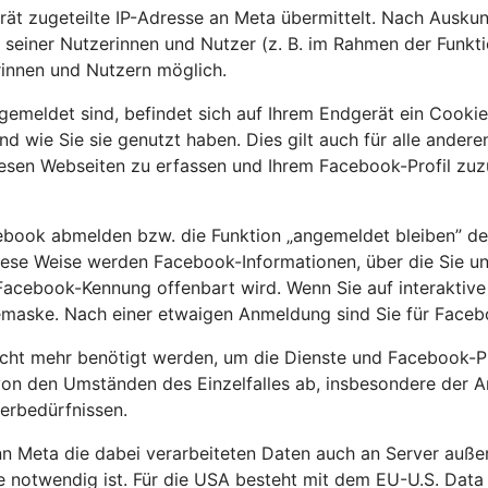
rät zugeteilte IP-Adresse an Meta übermittelt. Nach Ausku
 seiner Nutzerinnen und Nutzer (z. B. im Rahmen der Funkt
innen und Nutzern möglich.
gemeldet sind, befindet sich auf Ihrem Endgerät ein Cooki
und wie Sie sie genutzt haben. Dies gilt auch für alle and
iesen Webseiten zu erfassen und Ihrem Facebook-Profil zu
cebook abmelden bzw. die Funktion „angemeldet bleiben” de
ese Weise werden Facebook-Informationen, über die Sie unm
cebook-Kennung offenbart wird. Wenn Sie auf interaktive F
demaske. Nach einer etwaigen Anmeldung sind Sie für Faceb
cht mehr benötigt werden, um die Dienste und Facebook-Pro
 von den Umständen des Einzelfalles ab, insbesondere der A
herbedürfnissen.
Meta die dabei verarbeiteten Daten auch an Server außerh
ste notwendig ist. Für die USA besteht mit dem EU-U.S. Da