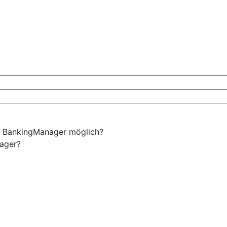
m BankingManager möglich?
nager?